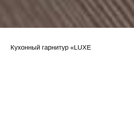
Кухонный гарнитур «LUXE
BERENJENA »
kuhni-omsk
#всёпоцарски
,
Для кухни
,
Мебель на
заказ
,
Наши работы
,
Царь-Мебель