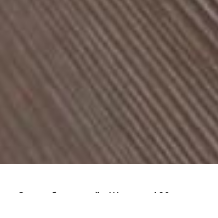
Стол обеденный «Жасмин-120»
kuhni-omsk
#всёпоцарски
,
#царьомск
,
Столы
,
Столы