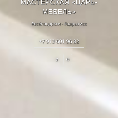
МАСТЕРСКАЯ «ЦАРЬ-
МЕБЕЛЬ»
#всёпоцарски - #царьомск
+7 913 601 96 82