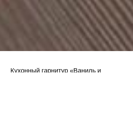
Кухонный гарнитур «Ваниль и
шоколад»
kuhni-omsk
#всёпоцарски
,
Для кухни
,
Наши работы
,
Царь-Мебель