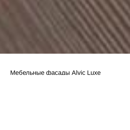
Мебельные фасады Alvic Luxe
kuhni-omsk
#всёпоцарски
,
#царьомск
,
#Это
интересно
,
Царь-Мебель