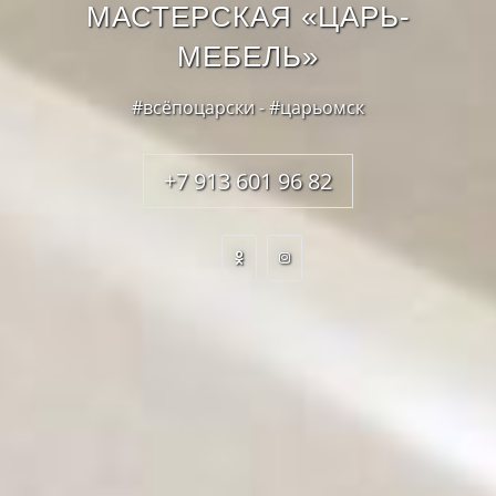
МАСТЕРСКАЯ «ЦАРЬ-
МЕБЕЛЬ»
#всёпоцарски - #царьомск
+7 913 601 96 82