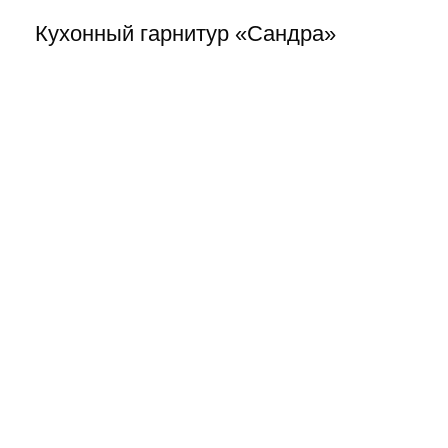
Кухонный гарнитур «Сандра»
kuhni-omsk
#всёпоцарски
,
Для кухни
,
Наши работы
,
Царь-Мебель